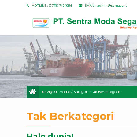
HOTLINE :
(0778) 7494054
EMAIL :
admin@semase.id
Navigasi :
Home
/
Kategori "Tak Berkategori"
Tak Berkategori
Halo dunia!