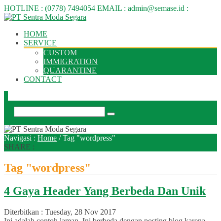
HOTLINE :
(0778) 7494054
EMAIL :
admin@semase.id
:
HOME
SERVICE
CUSTOM
IMMIGRATION
QUARANTINE
CONTACT
Navigasi :
Home
/
Tag "wordpress"
SHARE :
Tag "wordpress"
4 Gaya Header Yang Berbeda Dan Unik
Diterbitkan :
Tuesday, 28 Nov 2017
Ini adalah contoh laman. Ini berbeda dengan posting blog karena