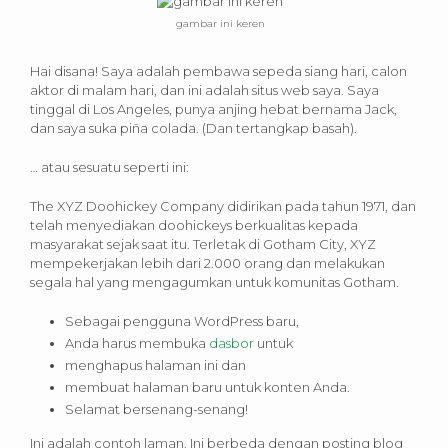
gambar ini keren
Hai disana! Saya adalah pembawa sepeda siang hari, calon
aktor di malam hari, dan ini adalah situs web saya. Saya
tinggal di Los Angeles, punya anjing hebat bernama Jack,
dan saya suka piña colada. (Dan tertangkap basah).
… atau sesuatu seperti ini:
The XYZ Doohickey Company didirikan pada tahun 1971, dan
telah menyediakan doohickeys berkualitas kepada
masyarakat sejak saat itu. Terletak di Gotham City, XYZ
mempekerjakan lebih dari 2.000 orang dan melakukan
segala hal yang mengagumkan untuk komunitas Gotham.
Sebagai pengguna WordPress baru,
Anda harus membuka
dasbor
untuk
menghapus halaman ini dan
membuat halaman baru untuk konten Anda.
Selamat bersenang-senang!
Ini adalah contoh laman. Ini berbeda dengan posting blog