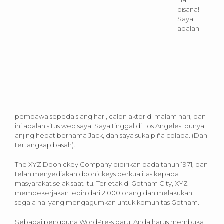
disana!
Saya
adalah
pembawa sepeda siang hari, calon aktor di malam hari, dan
ini adalah situs web saya. Saya tinggal di Los Angeles, punya
anjing hebat bernama Jack, dan saya suka piña colada. (Dan
tertangkap basah).
The XYZ Doohickey Company didirikan pada tahun 1971, dan
telah menyediakan doohickeys berkualitas kepada
masyarakat sejak saat itu. Terletak di Gotham City, XYZ
mempekerjakan lebih dari 2.000 orang dan melakukan
segala hal yang mengagumkan untuk komunitas Gotham.
Sebagai pengguna WordPress baru, Anda harus membuka