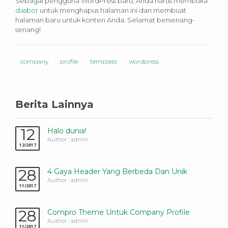
Sebagai pengguna WordPress baru, Anda harus membuka
dasbor
untuk menghapus halaman ini dan membuat
halaman baru untuk konten Anda. Selamat bersenang-
senang!
company
profile
template
wordpress
Berita Lainnya
12
Halo dunia!
Author : admin
12/2017
28
4 Gaya Header Yang Berbeda Dan Unik
Author : admin
11/2017
28
Compro Theme Untuk Company Profile
Author : admin
11/2017