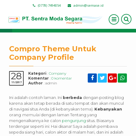
(0778) 7494054
admin@semase.id
Navigasi :
Home
/
Company
/
Compro Theme Untuk
Company Profile
Compro Theme Untuk
Company Profile
28
Kategori
:
Company
Komentar
:
0 komentar
11/2017
Author
: admin
Ini adalah contoh laman. Ini
berbeda
dengan posting blog
karena akan tetap berada di satu tempat dan akan muncul
di navigasi situs Anda (di kebanyakan tema).
Kebanyakan
orang
memulai
dengan laman Tentang yang
mengenalkannya ke calon
pengunjung
situs. Biasanya
terdengar seperti ini: Hai disana! Saya adalah pembawa
sepeda siang hari, calon aktor di malam hari, dan ini adalah