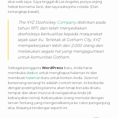
situs web saya. Saya tinggal di Los Angeles, punya anjing
hebat bernama Jack, dan saya suka piña colada. (Dan
tertangkap basah).
.The XYZ Doohickey
Company
didirikan pada
tahun 1971, dan telah menyediakan
doohickeys berkualitas kepada masyarakat
sejak saat itu. Terletak di Gotham City, XYZ
mempekerjakan lebih dari 2.000 orang dan
melakukan segala hal yang mengagumkan
untuk komunitas Gotham.
Sebagai pengguna
WordPress
baru, Anda harus
membuka
dasbor
untuk menghapus halaman ini dan
membuat
halaman
baru untuk konten Anda.
Selamat
bersenang-senang! Ini adalah contoh laman. Ini berbeda
dengan posting blog karena akan tetap berada di satu
tempat dan akan muncul di navigasi situs Anda (di
kebanyakan tema). Kebanyakan orang memulai dengan
laman Tentang yang mengenalkannya ke calon pengunjung
situs. Biasanya terdengar seperti ini:
Hai